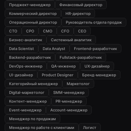
Проджект-менеджер
Финансовый директор
Коммерческий директор
HR-директор
Операционный директор
Руководитель отдела продаж
CTO
CPO
CMO
CFO
CEO
Бизнес-аналитик
Системный аналитик
Data Scientist
Data Analyst
Frontend-разработчик
Backend-разработчик
Fullstack-разработчик
DevOps-инженер
QA-инженер
UX-дизайнер
UI-дизайнер
Product Designer
Бренд-менеджер
Категорийный менеджер
Маркетолог
Digital-маркетолог
SMM-менеджер
Контент-менеджер
PR-менеджер
Event-менеджер
Account-менеджер
Менеджер по продажам
Менеджер по работе с клиентами
Логист