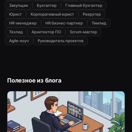
Закупщик
Бухгалтер
Главный бухгалтер
Юрист
Корпоративный юрист
Рекрутер
HR-менеджер
HR бизнес-партнер
Тимлид
Техлид
Архитектор ПО
Scrum-мастер
Agile-коуч
Руководитель проектов
Полезное из блога