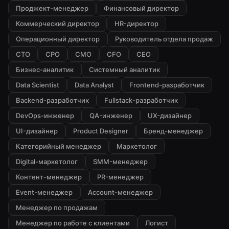
Проджект-менеджер
Финансовый директор
Коммерческий директор
HR-директор
Операционный директор
Руководитель отдела продаж
CTO
CPO
CMO
CFO
CEO
Бизнес-аналитик
Системный аналитик
Data Scientist
Data Analyst
Frontend-разработчик
Backend-разработчик
Fullstack-разработчик
DevOps-инженер
QA-инженер
UX-дизайнер
UI-дизайнер
Product Designer
Бренд-менеджер
Категорийный менеджер
Маркетолог
Digital-маркетолог
SMM-менеджер
Контент-менеджер
PR-менеджер
Event-менеджер
Account-менеджер
Менеджер по продажам
Менеджер по работе с клиентами
Логист