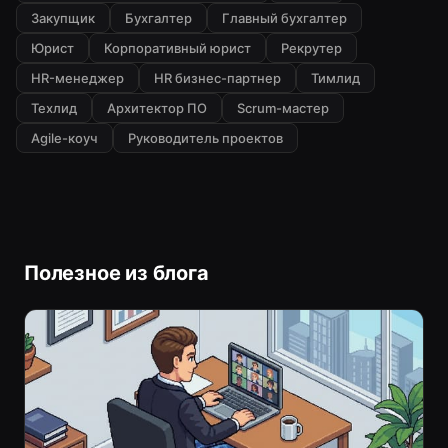
Закупщик
Бухгалтер
Главный бухгалтер
Юрист
Корпоративный юрист
Рекрутер
HR-менеджер
HR бизнес-партнер
Тимлид
Техлид
Архитектор ПО
Scrum-мастер
Agile-коуч
Руководитель проектов
Полезное из блога