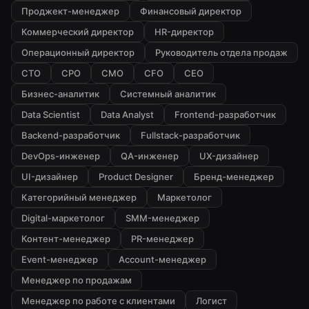
Проджект-менеджер
Финансовый директор
Коммерческий директор
HR-директор
Операционный директор
Руководитель отдела продаж
CTO
CPO
CMO
CFO
CEO
Бизнес-аналитик
Системный аналитик
Data Scientist
Data Analyst
Frontend-разработчик
Backend-разработчик
Fullstack-разработчик
DevOps-инженер
QA-инженер
UX-дизайнер
UI-дизайнер
Product Designer
Бренд-менеджер
Категорийный менеджер
Маркетолог
Digital-маркетолог
SMM-менеджер
Контент-менеджер
PR-менеджер
Event-менеджер
Account-менеджер
Менеджер по продажам
Менеджер по работе с клиентами
Логист