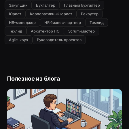
Закупщик
Бухгалтер
Главный бухгалтер
Юрист
Корпоративный юрист
Рекрутер
HR-менеджер
HR бизнес-партнер
Тимлид
Техлид
Архитектор ПО
Scrum-мастер
Agile-коуч
Руководитель проектов
Полезное из блога